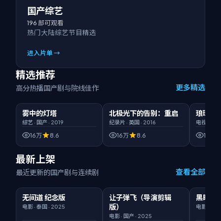
国产综艺
196
部可观看
热门大陆综艺节目精选
进入片单 →
精选推荐
更多精选
高分热播国产剧与院线佳作
00:50:32
臻彩画质
02:11:36
HD高清
00:52:5
雾中的灯塔
北极光下的告别：重启
琅琊榜
精选
精选
精选
综艺
·
国产
·
2019
纪录片
·
英国
·
2016
电视剧
·
国
16万
8.6
16万
8.6
16万
最新上架
查看全部
最近更新的国产剧与连续剧
01:48:46
臻彩
02:36:44
臻彩
01:51:59
无间道 纪念版
让子弹飞（导演剪辑
黑暗荣
新片
新片
版）
电影
·
泰国
·
2025
电影
·
国产
电影
·
国产
·
2025