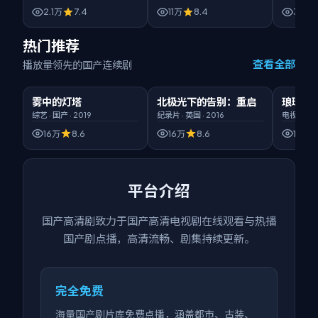
2.1万
7.4
11万
8.4
3.6万
热门推荐
查看全部
播放量领先的国产连续剧
00:50:32
臻彩画质
02:11:36
HD高清
00:52:5
雾中的灯塔
北极光下的告别：重启
琅琊榜
热门
热门
热门
综艺
·
国产
·
2019
纪录片
·
英国
·
2016
电视剧
·
国
16万
8.6
16万
8.6
16万
平台介绍
国产高清剧
致力于
国产高清电视剧在线观看
与热播
国产剧点播，高清流畅、剧集持续更新。
完全免费
海量国产剧片库免费点播，涵盖都市、古装、